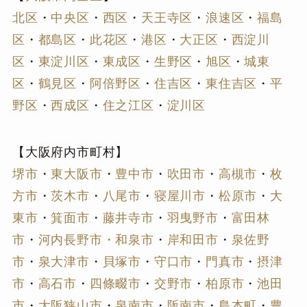
北区
・
中央区
・
西区
・
天王寺区
・
浪速区
・
福島
区
・
都島区
・
此花区
・
港区
・
大正区
・
西淀川
区
・
東淀川区
・
東成区
・
生野区
・
旭区
・
城東
区
・
鶴見区
・
阿倍野区
・
住吉区
・
東住吉区
・
平
野区
・
西成区
・
住之江区
・
淀川区
【大阪府内市町村】
堺市
・
東大阪市
・
豊中市
・
吹田市
・
高槻市
・
枚
方市
・
茨木市
・
八尾市
・
寝屋川市
・
松原市
・
大
東市
・
箕面市
・
藤井寺市
・
羽曳野市
・
富田林
市
・
河内長野市
・和泉市
・
岸和田市
・
泉佐野
市
・
泉大津市
・
貝塚市
・
守口市
・
門真市
・
摂津
市
・
高石市
・
四條畷市
・
交野市
・
柏原市
・
池田
市
・
大阪狭山市
・
泉南市
・
阪南市
・
島本町
・
豊